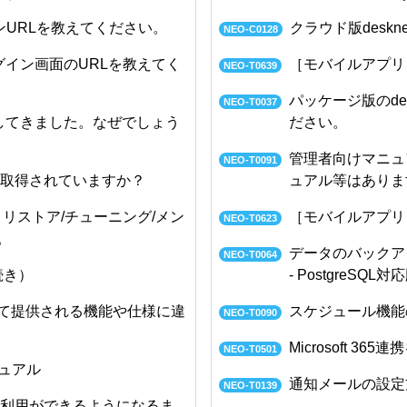
グインURLを教えてください。
クラウド版deskn
NEO-C0128
のログイン画面のURLを教えてく
［モバイルアプリ
NEO-T0639
パッケージ版のdes
NEO-T0037
が低下してきました。なぜでしょう
ださい。
管理者向けマニュ
NEO-T0091
プは取得されていますか？
ュアル等はありま
プ・リストア/チューニング/メン
［モバイルアプリ
NEO-T0623
。
データのバックア
NEO-T0064
続き）
- PostgreSQL対
て提供される機能や仕様に違
スケジュール機能
NEO-T0090
Microsoft 3
NEO-T0501
ュアル
通知メールの設定
NEO-T0139
てから利用ができるようになるま