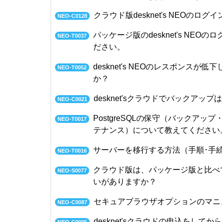
クラウド版desknet's NEOのロ
NEO-C0128
パッケージ版のdesknet's NEO
NEO-T0037
ださい。
desknet's NEOのレスポンス
NEO-T0052
か？
desknet'sクラウドでバックアッ
NEO-C0021
PostgreSQLの保守（バックアッ
NEO-T0017
テナンス）について教えてください
サーバーを移行する方法（手順･手
NEO-T0016
クラウド版は、パッケージ版と比べ
NEO-S0077
いがありますか？
セキュアブラウザオプションのマニ
NEO-C0087
desknet'sクラウドの申込をし
NEO-C0005